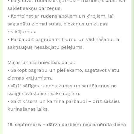
• Pagatavot rudens krājumus – marinēt, skābēt vai
saldēt sakņu dārzeņus.
• Kombinēt ar rudens āboliem un ķirbjiem, lai
saglabātu ziemai sulas, biezeņus un zupas
maisījumus.
• Pārbaudīt pagraba mitrumu un vēdināšanu, lai
sakņaugus nesabojātu pelējums.
Mājas un saimniecības darbi:
• Sakopt pagrabu un pieliekamo, sagatavot vietu
ziemas krājumiem.
• Vārīt sātīgas rudens zupas un sautējumus no
svaigi novāktajiem sakņaugiem.
• Sākt krāsns un kamīna pārbaudi – drīz sāksies
kurināšanas laiks.
19. septembris – dārza darbiem nepiemērota diena