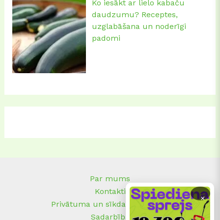
Ko iesākt ar lielo kabaču
daudzumu? Receptes,
uzglabāšana un noderīgi
padomi
Par mums
Kontakti
×
Privātuma un sīkdatņu politika
Sadarbība