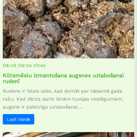
Dārzā
Dārza ziņas
Kūtsmēslu izmantošana augsnes uzlabošanai
rudenī
Rudens ir īstais laiks, kad domāt par nākamā gada
ražu. Kad dārza darbi lēnām tuvojas noslēgumam,
augsne ir pateicīga uzlabošanai ...
Lasīt Vairāk