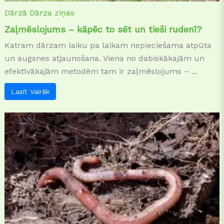
Dārzā
Dārza ziņas
Zaļmēslojums – kāpēc to sēt un tieši rudenī?
Katram dārzam laiku pa laikam nepieciešama atpūta
un augsnes atjaunošana. Viena no dabiskākajām un
efektīvākajām metodēm tam ir zaļmēslojums – ...
Lasīt Vairāk