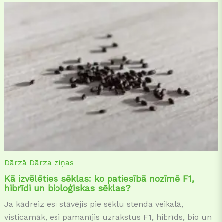
Dārzā
Dārza ziņas
Kā izvēlēties sēklas: ko patiesībā nozīmē F1,
hibrīdi un bioloģiskas sēklas?
Ja kādreiz esi stāvējis pie sēklu stenda veikalā,
visticamāk, esi pamanījis uzrakstus F1, hibrīds, bio un