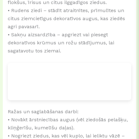
flokšus, īrisus un citus ilggadīgos ziedus.
• Rudens ziedi – stādīt atraitnītes, prīmulītes un
citus ziemcietīgus dekoratīvos augus, kas ziedēs
agri pavasarī.
• Sakņu aizsardzība – apgriezt vai piesegt
dekoratīvos krūmus un rožu stādījumus, lai
sagatavotu tos ziemai.
Ražas un saglabāšanas darbi:
• Novākt ārstniecības augus (vēl ziedošās pelašķu,
kliņģerīšu, kumelīšu daļas).
• Nogriezt ziedus, kas vēl kuplo, lai ieliktu vāzē –