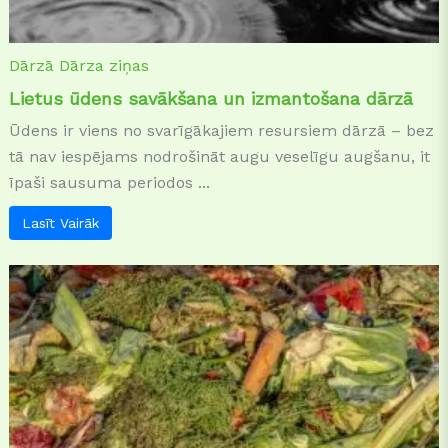
Dārzā
Dārza ziņas
Lietus ūdens savākšana un izmantošana dārzā
Ūdens ir viens no svarīgākajiem resursiem dārzā – bez
tā nav iespējams nodrošināt augu veselīgu augšanu, it
īpaši sausuma periodos ...
Lasīt Vairāk