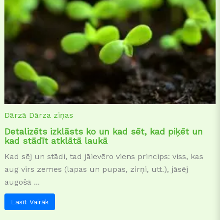
Dārzā
Dārza ziņas
Detalizēts izklāsts ko un kad sēt, kad piķēt un
kad stādīt atklātā laukā
Kad sēj un stādi, tad jāievēro viens princips: viss, kas
aug virs zemes (lapas un pupas, zirņi, utt.), jāsēj
augošā ...
Lasīt Vairāk