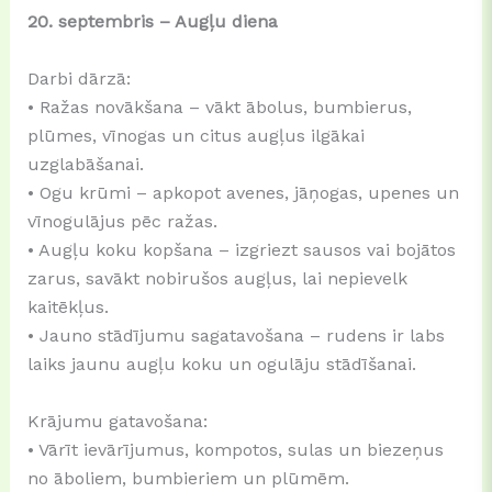
20. septembris – Augļu diena
Darbi dārzā:
• Ražas novākšana – vākt ābolus, bumbierus,
plūmes, vīnogas un citus augļus ilgākai
uzglabāšanai.
• Ogu krūmi – apkopot avenes, jāņogas, upenes un
vīnogulājus pēc ražas.
• Augļu koku kopšana – izgriezt sausos vai bojātos
zarus, savākt nobirušos augļus, lai nepievelk
kaitēkļus.
• Jauno stādījumu sagatavošana – rudens ir labs
laiks jaunu augļu koku un ogulāju stādīšanai.
Krājumu gatavošana:
• Vārīt ievārījumus, kompotos, sulas un biezeņus
no āboliem, bumbieriem un plūmēm.