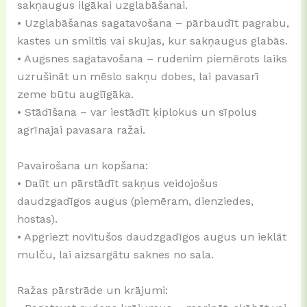
sakņaugus ilgākai uzglabāšanai.
• Uzglabāšanas sagatavošana – pārbaudīt pagrabu,
kastes un smiltis vai skujas, kur sakņaugus glabās.
• Augsnes sagatavošana – rudenim piemērots laiks
uzrušināt un mēslo sakņu dobes, lai pavasarī
zeme būtu auglīgāka.
• Stādīšana – var iestādīt ķiplokus un sīpolus
agrīnajai pavasara ražai.
Pavairošana un kopšana:
• Dalīt un pārstādīt sakņus veidojošus
daudzgadīgos augus (piemēram, dienziedes,
hostas).
• Apgriezt novītušos daudzgadīgos augus un ieklāt
mulču, lai aizsargātu saknes no sala.
Ražas pārstrāde un krājumi: