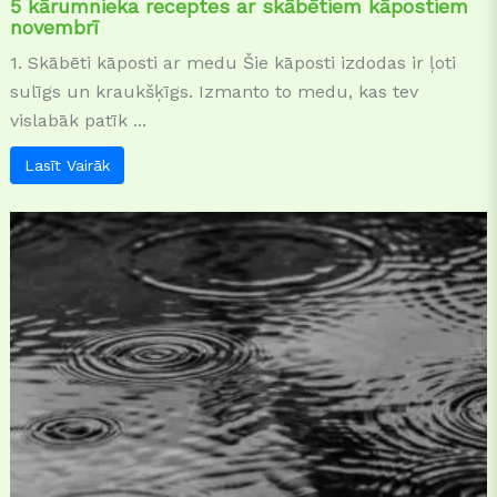
5 kārumnieka receptes ar skābētiem kāpostiem
novembrī
1. Skābēti kāposti ar medu Šie kāposti izdodas ir ļoti
sulīgs un kraukšķīgs. Izmanto to medu, kas tev
vislabāk patīk ...
Lasīt Vairāk