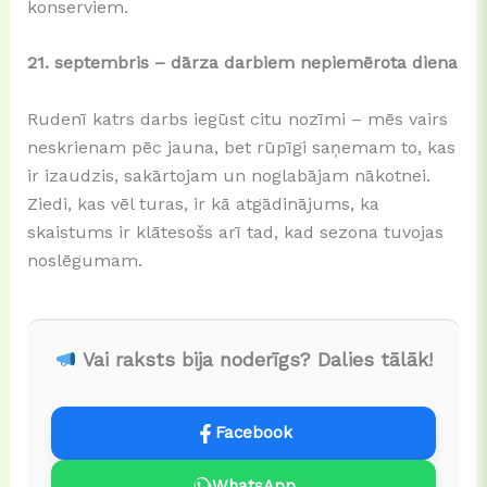
konserviem.
21. septembris –
dārza darbiem nepiemērota diena
Rudenī katrs darbs iegūst citu nozīmi – mēs vairs
neskrienam pēc jauna, bet rūpīgi saņemam to, kas
ir izaudzis, sakārtojam un noglabājam nākotnei.
Ziedi, kas vēl turas, ir kā atgādinājums, ka
skaistums ir klātesošs arī tad, kad sezona tuvojas
noslēgumam.
Vai raksts bija noderīgs? Dalies tālāk!
Facebook
WhatsApp