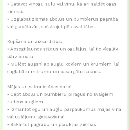
• Gatavot vīnogu sulu vai vīnu, kā arī saldēt ogas
ziemai.
• Uzglabāt ziemas ābolus un bumbierus pagrabā
vai glabātavās, sašķirojot pēc kvalitātes.
Kopšana un aizsardzība:
• Apsegt jaunos stādus un ogulājus, lai tie vieglāk
pārziemotu.
• Mulčēt augsni ap augļu kokiem un krūmiem, lai
saglabātu mitrumu un pasargātu saknes.
Mājas un saimniecības darbi:
• Cept ābolu un bumbieru pīrāgus no svaigiem
rudens augļiem.
• Izmantot ogu un augļu pārpalikumus mājas vīna
vai uzlējumu gatavošanai.
• Sakārtot pagrabu un plauktus ziemas