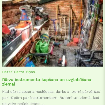
Dārzā
Dārza ziņas
Dārza instrumentu kopšana un uzglabāšana
ziemai
Kad dārza sezona noslēdzas, darbs ar zemi pārvēršas
par rūpēm par instrumentiem. Rudenī un ziemā, kad
tie vairs netiek lietoti, ...