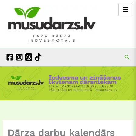
Skip
☰
to
content
Mek
Dārza darbu kalendārs