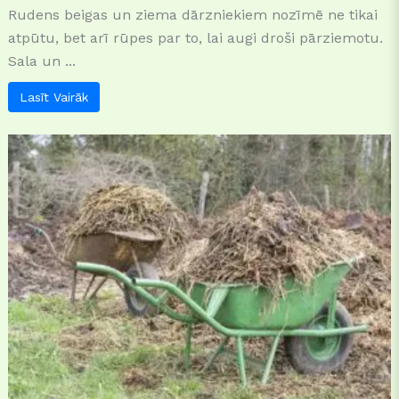
Rudens beigas un ziema dārzniekiem nozīmē ne tikai
atpūtu, bet arī rūpes par to, lai augi droši pārziemotu.
Sala un ...
Lasīt Vairāk