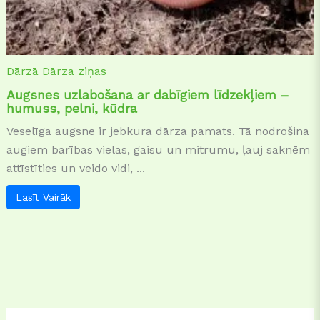
Dārzā
Dārza ziņas
Augsnes uzlabošana ar dabīgiem līdzekļiem –
humuss, pelni, kūdra
Veselīga augsne ir jebkura dārza pamats. Tā nodrošina
augiem barības vielas, gaisu un mitrumu, ļauj saknēm
attīstīties un veido vidi, ...
Lasīt Vairāk