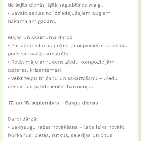
tie šajās dienās ilgāk saglabāsies svaigi.
• Savākt sēklas no izziedējušajiem augiem
nākamajam gadam.
Mājas un skaistuma darbi:
• Pārstādīt istabas puķes, ja nepieciešams lielāks
pods vai svaigs substrāts.
• Rotāt māju ar rudens ziedu kompozīcijām
(asteres, krizantēmas).
• Veikt telpu tīrīšanu un sakārtošanu – Ziedu
dienās tas palīdz ienest harmoniju.
17. un 18. septembris – Sakņu dienas
Darbi dārzā:
• Sakņaugu ražas novākšana – labs laiks novākt
burkānus, bietes, rutkus, selerijas un citus