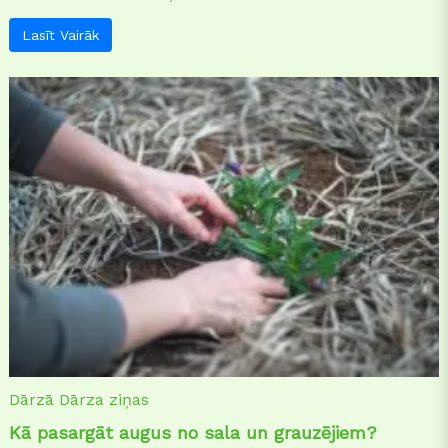
Lasīt Vairāk
Dārzā
Dārza ziņas
Kā pasargāt augus no sala un grauzējiem?