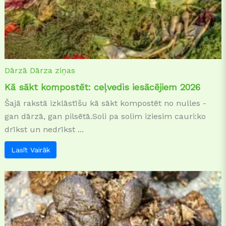
Dārzā
Dārza ziņas
Kā sākt kompostēt: ceļvedis iesācējiem 2026
Šajā rakstā izklāstīšu kā sākt kompostēt no nulles -
gan dārzā, gan pilsētā.Soli pa solim iziesim cauri:ko
drīkst un nedrīkst ...
Lasīt Vairāk