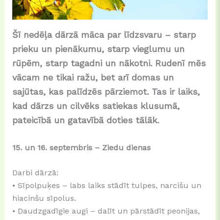
Šī nedēļa dārzā māca par līdzsvaru – starp
prieku un pienākumu, starp vieglumu un
rūpēm, starp tagadni un nākotni. Rudenī mēs
vācam ne tikai ražu, bet arī domas un
sajūtas, kas palīdzēs pārziemot. Tas ir laiks,
kad dārzs un cilvēks satiekas klusumā,
pateicībā un gatavībā doties tālāk.
15. un 16. septembris – Ziedu dienas
Darbi dārzā:
• Sīpolpuķes – labs laiks stādīt tulpes, narcišu un
hiacinšu sīpolus.
• Daudzgadīgie augi – dalīt un pārstādīt peonijas,