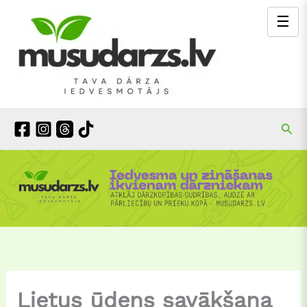
Skip
☰
to
content
Mek
Lietus ūdens savākšana