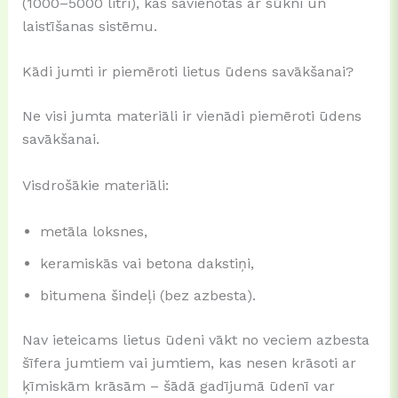
(1000–5000 litri), kas savienotas ar sūkni un
laistīšanas sistēmu.
Kādi jumti ir piemēroti lietus ūdens savākšanai?
Ne visi jumta materiāli ir vienādi piemēroti ūdens
savākšanai.
Visdrošākie materiāli:
metāla loksnes,
keramiskās vai betona dakstiņi,
bitumena šindeļi (bez azbesta).
Nav ieteicams lietus ūdeni vākt no veciem azbesta
šīfera jumtiem vai jumtiem, kas nesen krāsoti ar
ķīmiskām krāsām – šādā gadījumā ūdenī var