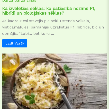
Dārzā
Dārza ziņas
Kā izvēlēties sēklas: ko patiesībā nozīmē F1,
hibrīdi un bioloģiskas sēklas?
Ja kādreiz esi stāvējis pie sēklu stenda veikalā,
visticamāk, esi pamanījis uzrakstus F1, hibrīds, bio un
domājis: “Labi… bet kuru ...
Lasīt Vairāk