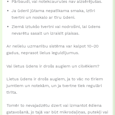
Pārbaudi, vai notekcaurules nav aizsērējušas.
Ja ūdenī jūtama nepatīkama smaka, iztīri
tvertni un noskalo ar tīru ūdeni.
Ziemā iztukšo tvertni vai nodrošini, lai ūdens
nevarētu sasalt un izraisīt plaisas.
Ar nelielu uzmanību sistēma var kalpot 10–20
gadus, neprasot lielus ieguldījumus.
Vai lietus ūdens ir drošs augiem un cilvēkiem?
Lietus ūdens ir drošs augiem, ja to vāc no tīriem
jumtiem un notekām, un ja tvertne tiek regulāri
tīrīta.
Tomēr to nevajadzētu dzert vai izmantot ēdiena
gatavošanā, jo tajā var būt mikrodaļiņas, putekļi vai