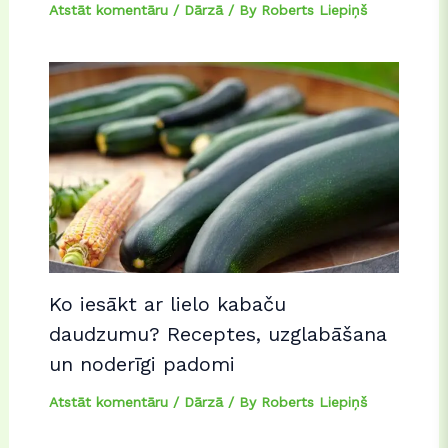
Atstāt komentāru
/
Dārzā
/ By
Roberts Liepiņš
Ko iesākt ar lielo kabaču
daudzumu? Receptes, uzglabāšana
un noderīgi padomi
Atstāt komentāru
/
Dārzā
/ By
Roberts Liepiņš