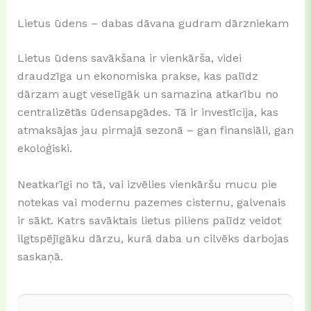
Lietus ūdens – dabas dāvana gudram dārzniekam
Lietus ūdens savākšana ir vienkārša, videi
draudzīga un ekonomiska prakse, kas palīdz
dārzam augt veselīgāk un samazina atkarību no
centralizētās ūdensapgādes. Tā ir investīcija, kas
atmaksājas jau pirmajā sezonā – gan finansiāli, gan
ekoloģiski.
Neatkarīgi no tā, vai izvēlies vienkāršu mucu pie
notekas vai modernu pazemes cisternu, galvenais
ir sākt. Katrs savāktais lietus piliens palīdz veidot
ilgtspējīgāku dārzu, kurā daba un cilvēks darbojas
saskaņā.