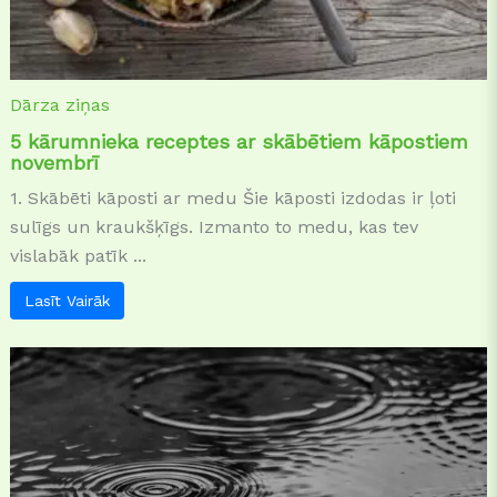
Dārza ziņas
5 kārumnieka receptes ar skābētiem kāpostiem
novembrī
1. Skābēti kāposti ar medu Šie kāposti izdodas ir ļoti
sulīgs un kraukšķīgs. Izmanto to medu, kas tev
vislabāk patīk ...
Lasīt Vairāk