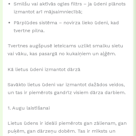
Smilšu vai aktīvās ogles filtrs – ja ūdeni plānots
izmantot arī mājsaimniecībā;
Pārplūdes sistēma – novirza lieko ūdeni, kad
tvertne pilna.
Tvertnes augšpusē ieteicams uzlikt smalku sietu
vai vāku, kas pasargā no kukaiņiem un aļģēm.
Kā lietus ūdeni izmantot dārzā
Savākto lietus ūdeni var izmantot dažādos veidos,
un tas ir piemērots gandrīz visiem dārza darbiem.
1. Augu laistīšanai
Lietus ūdens ir ideāli piemērots gan zālienam, gan
puķēm, gan dārzeņu dobēm. Tas ir mīksts un