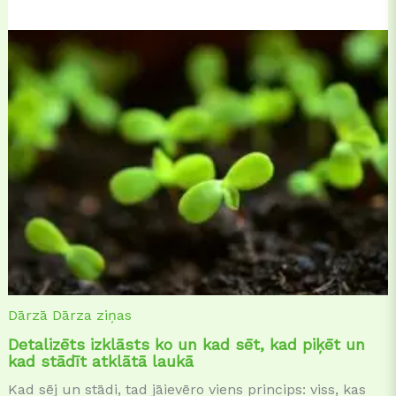
Dārzā
Dārza ziņas
Detalizēts izklāsts ko un kad sēt, kad piķēt un
kad stādīt atklātā laukā
Kad sēj un stādi, tad jāievēro viens princips: viss, kas