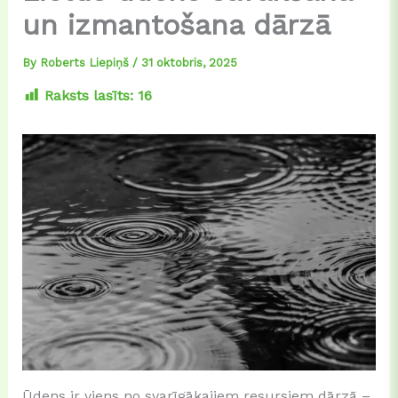
un izmantošana dārzā
By
Roberts Liepiņš
/
31 oktobris, 2025
Raksts lasīts:
16
Ūdens ir viens no svarīgākajiem resursiem dārzā –