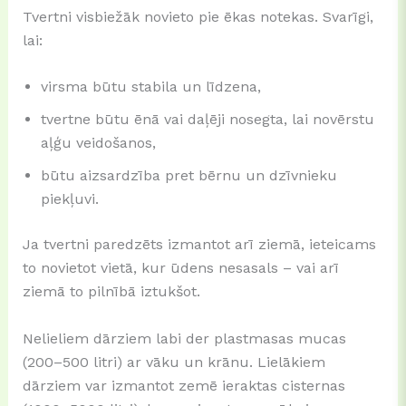
Tvertni visbiežāk novieto pie ēkas notekas. Svarīgi,
lai:
virsma būtu stabila un līdzena,
tvertne būtu ēnā vai daļēji nosegta, lai novērstu
aļģu veidošanos,
būtu aizsardzība pret bērnu un dzīvnieku
piekļuvi.
Ja tvertni paredzēts izmantot arī ziemā, ieteicams
to novietot vietā, kur ūdens nesasals – vai arī
ziemā to pilnībā iztukšot.
Nelieliem dārziem labi der plastmasas mucas
(200–500 litri) ar vāku un krānu. Lielākiem
dārziem var izmantot zemē ieraktas cisternas