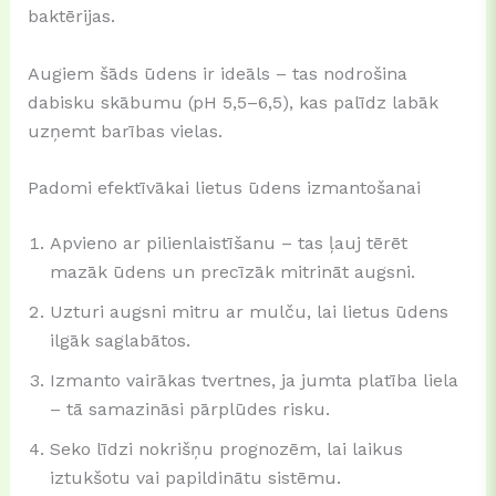
baktērijas.
Augiem šāds ūdens ir ideāls – tas nodrošina
dabisku skābumu (pH 5,5–6,5), kas palīdz labāk
uzņemt barības vielas.
Padomi efektīvākai lietus ūdens izmantošanai
Apvieno ar pilienlaistīšanu – tas ļauj tērēt
mazāk ūdens un precīzāk mitrināt augsni.
Uzturi augsni mitru ar mulču, lai lietus ūdens
ilgāk saglabātos.
Izmanto vairākas tvertnes, ja jumta platība liela
– tā samazināsi pārplūdes risku.
Seko līdzi nokrišņu prognozēm, lai laikus
iztukšotu vai papildinātu sistēmu.