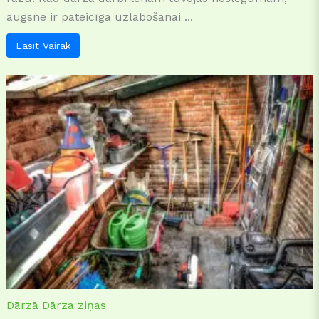
augsne ir pateicīga uzlabošanai ...
Lasīt Vairāk
Dārzā
Dārza ziņas