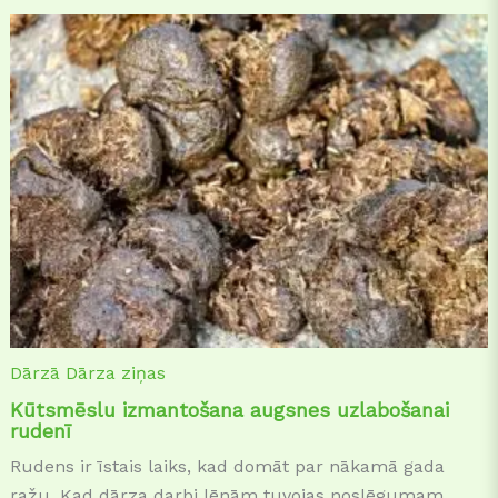
Dārzā
Dārza ziņas
Kūtsmēslu izmantošana augsnes uzlabošanai
rudenī
Rudens ir īstais laiks, kad domāt par nākamā gada
ražu. Kad dārza darbi lēnām tuvojas noslēgumam,