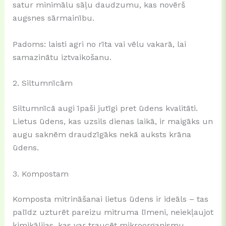
satur minimālu sāļu daudzumu, kas novērš
augsnes sārmainību.
Padoms: laisti agri no rīta vai vēlu vakarā, lai
samazinātu iztvaikošanu.
2. Siltumnīcām
Siltumnīcā augi īpaši jutīgi pret ūdens kvalitāti.
Lietus ūdens, kas uzsils dienas laikā, ir maigāks un
augu saknēm draudzīgāks nekā auksts krāna
ūdens.
3. Kompostam
Komposta mitrināšanai lietus ūdens ir ideāls – tas
palīdz uzturēt pareizu mitruma līmeni, neiekļaujot
ķimikālijas, kas var traucēt mikroorganismu