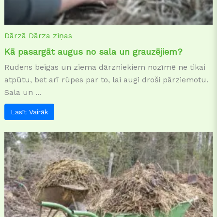
Dārzā
Dārza ziņas
Kā pasargāt augus no sala un grauzējiem?
Rudens beigas un ziema dārzniekiem nozīmē ne tikai
atpūtu, bet arī rūpes par to, lai augi droši pārziemotu.
Sala un ...
Lasīt Vairāk