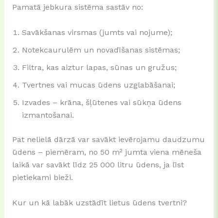
Pamatā jebkura sistēma sastāv no:
Savākšanas virsmas (jumts vai nojume);
Notekcaurulēm un novadīšanas sistēmas;
Filtra, kas aiztur lapas, sūnas un gružus;
Tvertnes vai mucas ūdens uzglabāšanai;
Izvades – krāna, šļūtenes vai sūkņa ūdens
izmantošanai.
Pat nelielā dārzā var savākt ievērojamu daudzumu
ūdens – piemēram, no 50 m² jumta viena mēneša
laikā var savākt līdz 25 000 litru ūdens, ja līst
pietiekami bieži.
Kur un kā labāk uzstādīt lietus ūdens tvertni?