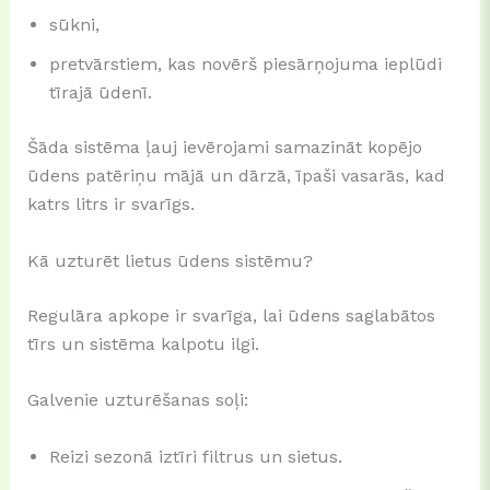
sūkni,
pretvārstiem, kas novērš piesārņojuma ieplūdi
tīrajā ūdenī.
Šāda sistēma ļauj ievērojami samazināt kopējo
ūdens patēriņu mājā un dārzā, īpaši vasarās, kad
katrs litrs ir svarīgs.
Kā uzturēt lietus ūdens sistēmu?
Regulāra apkope ir svarīga, lai ūdens saglabātos
tīrs un sistēma kalpotu ilgi.
Galvenie uzturēšanas soļi:
Reizi sezonā iztīri filtrus un sietus.