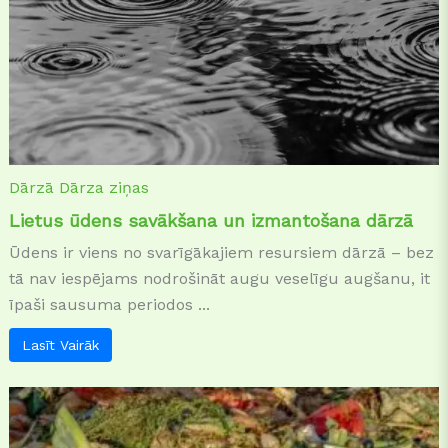
Dārzā
Dārza ziņas
Lietus ūdens savākšana un izmantošana dārzā
Ūdens ir viens no svarīgākajiem resursiem dārzā – bez
tā nav iespējams nodrošināt augu veselīgu augšanu, it
īpaši sausuma periodos ...
Lasīt Vairāk