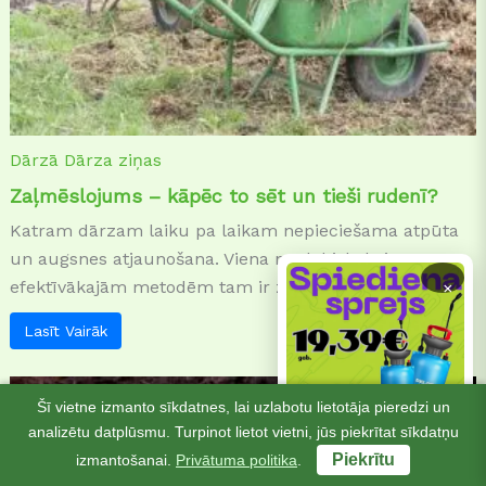
Dārzā
Dārza ziņas
Zaļmēslojums – kāpēc to sēt un tieši rudenī?
Katram dārzam laiku pa laikam nepieciešama atpūta
un augsnes atjaunošana. Viena no dabiskākajām un
efektīvākajām metodēm tam ir zaļmēslojums – ...
×
Lasīt Vairāk
Šī vietne izmanto sīkdatnes, lai uzlabotu lietotāja pieredzi un
analizētu datplūsmu. Turpinot lietot vietni, jūs piekrītat sīkdatņu
Piekrītu
izmantošanai.
Privātuma politika
.