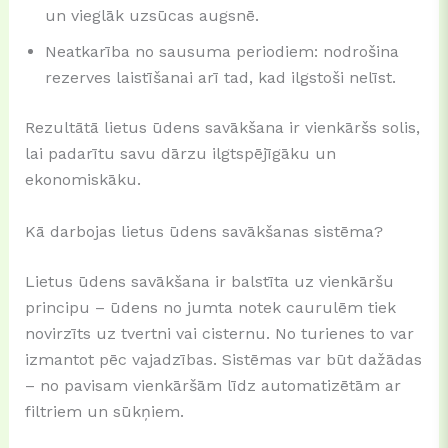
un vieglāk uzsūcas augsnē.
Neatkarība no sausuma periodiem: nodrošina
rezerves laistīšanai arī tad, kad ilgstoši nelīst.
Rezultātā lietus ūdens savākšana ir vienkāršs solis,
lai padarītu savu dārzu ilgtspējīgāku un
ekonomiskāku.
Kā darbojas lietus ūdens savākšanas sistēma?
Lietus ūdens savākšana ir balstīta uz vienkāršu
principu – ūdens no jumta notek caurulēm tiek
novirzīts uz tvertni vai cisternu. No turienes to var
izmantot pēc vajadzības. Sistēmas var būt dažādas
– no pavisam vienkāršām līdz automatizētām ar
filtriem un sūkņiem.