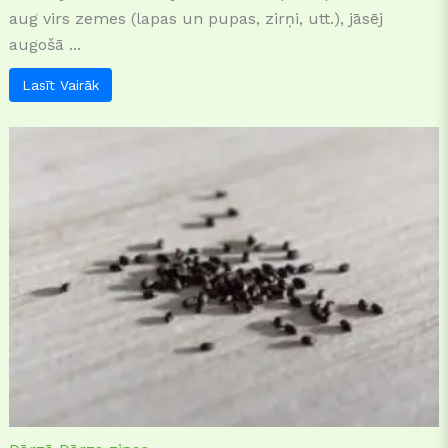
aug virs zemes (lapas un pupas, zirņi, utt.), jāsēj
augošā ...
Lasīt Vairāk