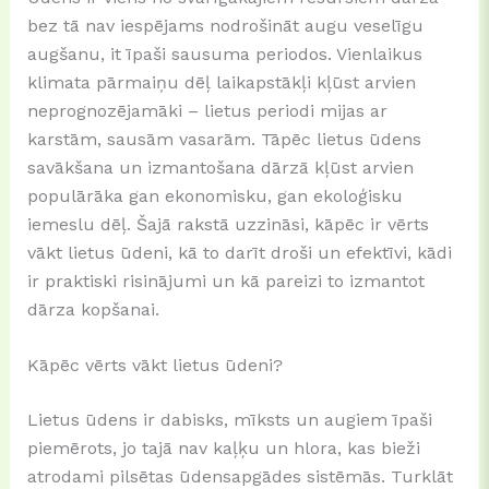
bez tā nav iespējams nodrošināt augu veselīgu
augšanu, it īpaši sausuma periodos. Vienlaikus
klimata pārmaiņu dēļ laikapstākļi kļūst arvien
neprognozējamāki – lietus periodi mijas ar
karstām, sausām vasarām. Tāpēc lietus ūdens
savākšana un izmantošana dārzā kļūst arvien
populārāka gan ekonomisku, gan ekoloģisku
iemeslu dēļ. Šajā rakstā uzzināsi, kāpēc ir vērts
vākt lietus ūdeni, kā to darīt droši un efektīvi, kādi
ir praktiski risinājumi un kā pareizi to izmantot
dārza kopšanai.
Kāpēc vērts vākt lietus ūdeni?
Lietus ūdens ir dabisks, mīksts un augiem īpaši
piemērots, jo tajā nav kaļķu un hlora, kas bieži
atrodami pilsētas ūdensapgādes sistēmās. Turklāt