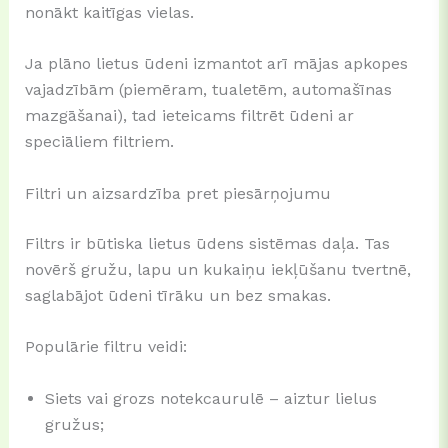
nonākt kaitīgas vielas.
Ja plāno lietus ūdeni izmantot arī mājas apkopes
vajadzībām (piemēram, tualetēm, automašīnas
mazgāšanai), tad ieteicams filtrēt ūdeni ar
speciāliem filtriem.
Filtri un aizsardzība pret piesārņojumu
Filtrs ir būtiska lietus ūdens sistēmas daļa. Tas
novērš gružu, lapu un kukaiņu iekļūšanu tvertnē,
saglabājot ūdeni tīrāku un bez smakas.
Populārie filtru veidi:
Siets vai grozs notekcaurulē – aiztur lielus
gružus;