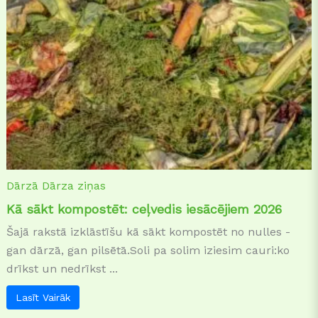
Dārzā
Dārza ziņas
Kā sākt kompostēt: ceļvedis iesācējiem 2026
Šajā rakstā izklāstīšu kā sākt kompostēt no nulles -
gan dārzā, gan pilsētā.Soli pa solim iziesim cauri:ko
drīkst un nedrīkst ...
Lasīt Vairāk