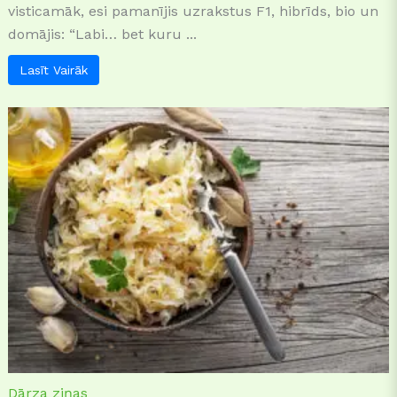
visticamāk, esi pamanījis uzrakstus F1, hibrīds, bio un
domājis: “Labi… bet kuru ...
Lasīt Vairāk
Dārza ziņas