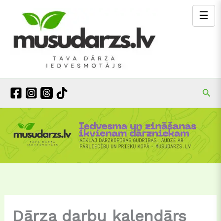
Skip
☰
to
content
Mek
Dārza darbu kalendārs