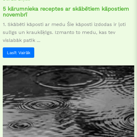
5 kārumnieka receptes ar skābētiem kāpostiem
novembrī
1. Skābēti kāposti ar medu Šie kāposti izdodas ir ļoti
sulīgs un kraukšķīgs. Izmanto to medu, kas tev
vislabāk patīk ...
Lasīt Vairāk