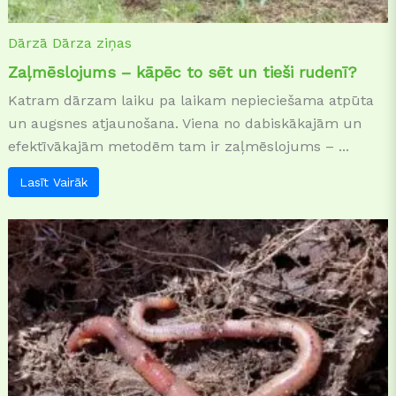
Dārzā
Dārza ziņas
Zaļmēslojums – kāpēc to sēt un tieši rudenī?
Katram dārzam laiku pa laikam nepieciešama atpūta
un augsnes atjaunošana. Viena no dabiskākajām un
efektīvākajām metodēm tam ir zaļmēslojums – ...
Lasīt Vairāk