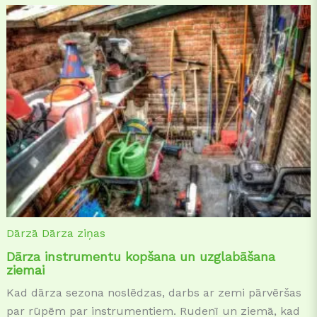
Dārzā
Dārza ziņas
Dārza instrumentu kopšana un uzglabāšana
ziemai
Kad dārza sezona noslēdzas, darbs ar zemi pārvēršas
par rūpēm par instrumentiem. Rudenī un ziemā, kad