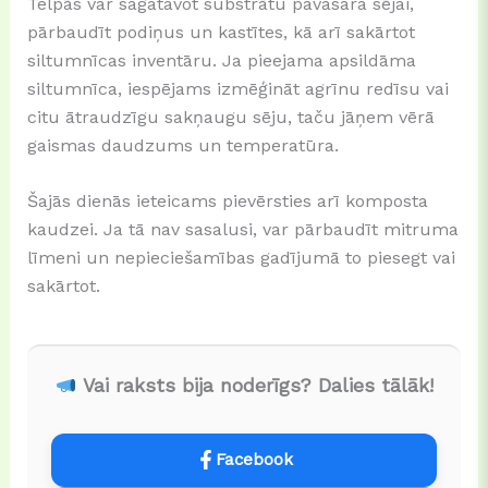
Telpās var sagatavot substrātu pavasara sējai,
pārbaudīt podiņus un kastītes, kā arī sakārtot
siltumnīcas inventāru. Ja pieejama apsildāma
siltumnīca, iespējams izmēģināt agrīnu redīsu vai
citu ātraudzīgu sakņaugu sēju, taču jāņem vērā
gaismas daudzums un temperatūra.
Šajās dienās ieteicams pievērsties arī komposta
kaudzei. Ja tā nav sasalusi, var pārbaudīt mitruma
līmeni un nepieciešamības gadījumā to piesegt vai
sakārtot.
Vai raksts bija noderīgs? Dalies tālāk!
Facebook