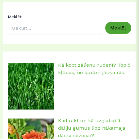
Meklēt
Meklēt
Kā kopt zālienu rudenī? Top 5
kļūdas, no kurām jāizvairās
Kad rakt un kā uzglababāt
dāliju gumus līdz nākamajai
dārza sezonai?