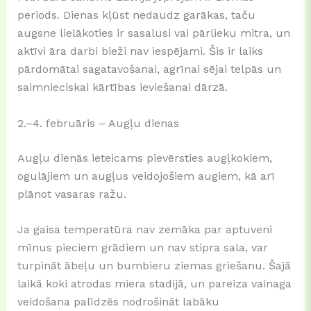
periods. Dienas kļūst nedaudz garākas, taču
augsne lielākoties ir sasalusi vai pārlieku mitra, un
aktīvi āra darbi bieži nav iespējami. Šis ir laiks
pārdomātai sagatavošanai, agrīnai sējai telpās un
saimnieciskai kārtības ieviešanai dārzā.
2.–4. februāris – Augļu dienas
Augļu dienās ieteicams pievērsties augļkokiem,
ogulājiem un augļus veidojošiem augiem, kā arī
plānot vasaras ražu.
Ja gaisa temperatūra nav zemāka par aptuveni
mīnus pieciem grādiem un nav stipra sala, var
turpināt ābeļu un bumbieru ziemas griešanu. Šajā
laikā koki atrodas miera stadijā, un pareiza vainaga
veidošana palīdzēs nodrošināt labāku