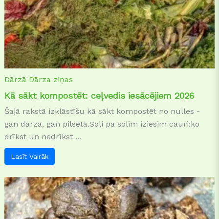
Dārzā
Dārza ziņas
Kā sākt kompostēt: ceļvedis iesācējiem 2026
Šajā rakstā izklāstīšu kā sākt kompostēt no nulles -
gan dārzā, gan pilsētā.Soli pa solim iziesim cauri:ko
drīkst un nedrīkst ...
Lasīt Vairāk