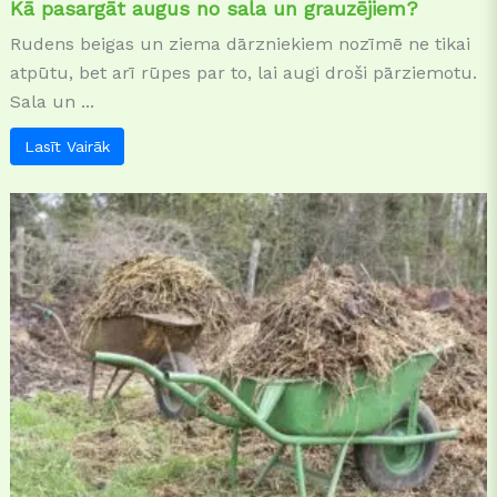
Kā pasargāt augus no sala un grauzējiem?
Rudens beigas un ziema dārzniekiem nozīmē ne tikai
atpūtu, bet arī rūpes par to, lai augi droši pārziemotu.
Sala un ...
Lasīt Vairāk