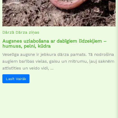
Dārzā
Dārza ziņas
Augsnes uzlabošana ar dabīgiem līdzekļiem –
humuss, pelni, kūdra
Veselīga augsne ir jebkura dārza pamats. Tā nodrošina
augiem barības vielas, gaisu un mitrumu, ļauj saknēm
attīstīties un veido vidi, ...
Lasīt Vairāk