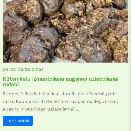
Dārzā
Dārza ziņas
Kūtsmēslu izmantošana augsnes uzlabošanai
rudenī
Rudens ir īstais laiks, kad domāt par nākamā gada
ražu. Kad dārza darbi lēnām tuvojas noslēgumam,
augsne ir pateicīga uzlabošanai ...
Lasīt Vairāk