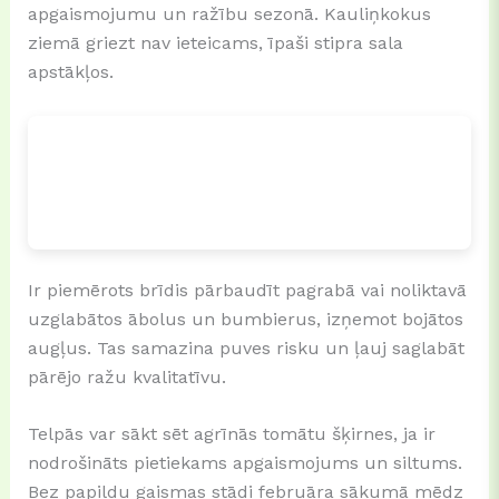
apgaismojumu un ražību sezonā. Kauliņkokus
ziemā griezt nav ieteicams, īpaši stipra sala
apstākļos.
Ir piemērots brīdis pārbaudīt pagrabā vai noliktavā
uzglabātos ābolus un bumbierus, izņemot bojātos
augļus. Tas samazina puves risku un ļauj saglabāt
pārējo ražu kvalitatīvu.
Telpās var sākt sēt agrīnās tomātu šķirnes, ja ir
nodrošināts pietiekams apgaismojums un siltums.
Bez papildu gaismas stādi februāra sākumā mēdz