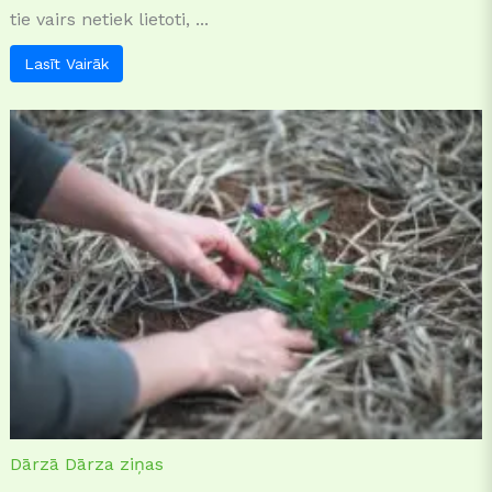
tie vairs netiek lietoti, ...
Lasīt Vairāk
Dārzā
Dārza ziņas