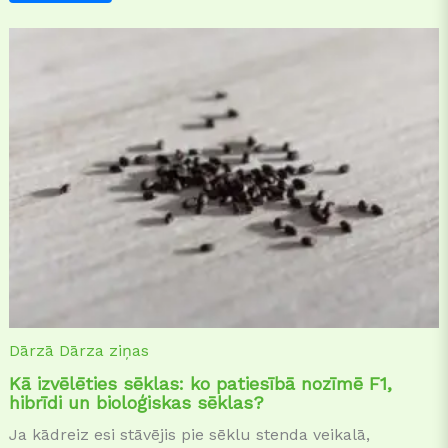
Dārzā
Dārza ziņas
Kā izvēlēties sēklas: ko patiesībā nozīmē F1,
hibrīdi un bioloģiskas sēklas?
Ja kādreiz esi stāvējis pie sēklu stenda veikalā,