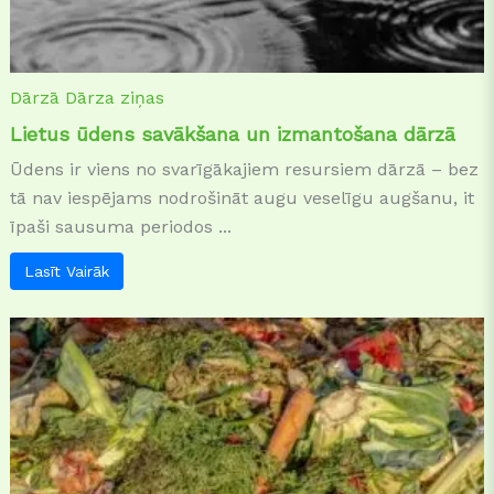
Dārzā
Dārza ziņas
Lietus ūdens savākšana un izmantošana dārzā
Ūdens ir viens no svarīgākajiem resursiem dārzā – bez
tā nav iespējams nodrošināt augu veselīgu augšanu, it
īpaši sausuma periodos ...
Lasīt Vairāk