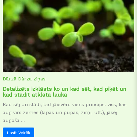
Dārzā
Dārza ziņas
Detalizēts izklāsts ko un kad sēt, kad piķēt un
kad stādīt atklātā laukā
Kad sēj un stādi, tad jāievēro viens princips: viss, kas
aug virs zemes (lapas un pupas, zirņi, utt.), jāsēj
augošā ...
Lasīt Vairāk