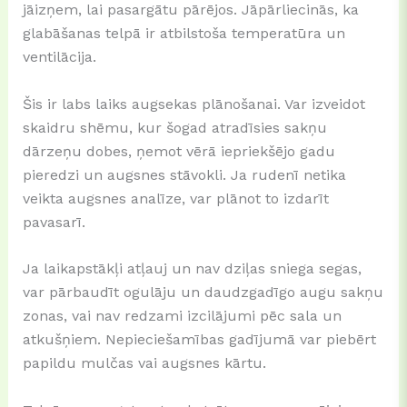
jāizņem, lai pasargātu pārējos. Jāpārliecinās, ka
glabāšanas telpā ir atbilstoša temperatūra un
ventilācija.
Šis ir labs laiks augsekas plānošanai. Var izveidot
skaidru shēmu, kur šogad atradīsies sakņu
dārzeņu dobes, ņemot vērā iepriekšējo gadu
pieredzi un augsnes stāvokli. Ja rudenī netika
veikta augsnes analīze, var plānot to izdarīt
pavasarī.
Ja laikapstākļi atļauj un nav dziļas sniega segas,
var pārbaudīt ogulāju un daudzgadīgo augu sakņu
zonas, vai nav redzami izcilājumi pēc sala un
atkušņiem. Nepieciešamības gadījumā var piebērt
papildu mulčas vai augsnes kārtu.