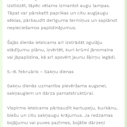
izstīdzēt, tāpēc vēlams izmantot augu lampas.
Tāpat var pārskatīt paprikas un citu augļaugu
sēklas, pārbaudīt derīguma termiņus un saplānot
nepieciešamos papildinājumus.
Šajās dienās ieteicams arī izstrādāt ogulāju
stādījumu plānu, izvērtēt, kuri krūmi jānomaina
vai jāpapildina, kā arī apsvērt jaunu šķirņu iegādi.
5.–8. februāris – Sakņu dienas
Sakņu dienās uzmanība pievēršama augsnei,
sakņaugiem un dārza pamatstruktūrai.
Vispirms ieteicams pārbaudīt kartupeļu, burkānu,
biešu un citu sakņaugu krājumus. Ja redzamas
bojājumu vai puves pazīmes, bojātie dārzeņi