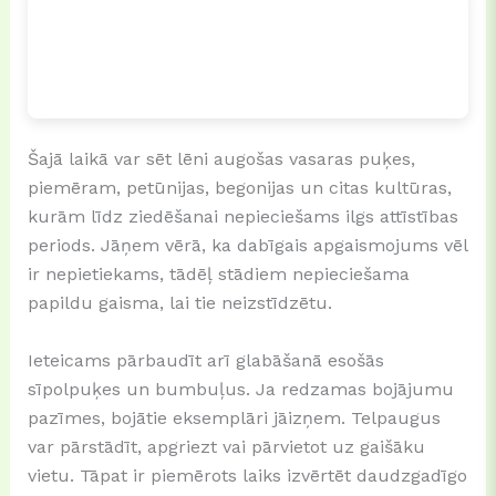
Šajā laikā var sēt lēni augošas vasaras puķes,
piemēram, petūnijas, begonijas un citas kultūras,
kurām līdz ziedēšanai nepieciešams ilgs attīstības
periods. Jāņem vērā, ka dabīgais apgaismojums vēl
ir nepietiekams, tādēļ stādiem nepieciešama
papildu gaisma, lai tie neizstīdzētu.
Ieteicams pārbaudīt arī glabāšanā esošās
sīpolpuķes un bumbuļus. Ja redzamas bojājumu
pazīmes, bojātie eksemplāri jāizņem. Telpaugus
var pārstādīt, apgriezt vai pārvietot uz gaišāku
vietu. Tāpat ir piemērots laiks izvērtēt daudzgadīgo