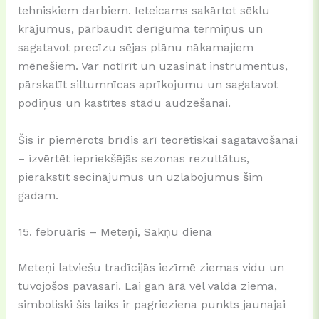
tehniskiem darbiem. Ieteicams sakārtot sēklu
krājumus, pārbaudīt derīguma termiņus un
sagatavot precīzu sējas plānu nākamajiem
mēnešiem. Var notīrīt un uzasināt instrumentus,
pārskatīt siltumnīcas aprīkojumu un sagatavot
podiņus un kastītes stādu audzēšanai.
Šis ir piemērots brīdis arī teorētiskai sagatavošanai
– izvērtēt iepriekšējās sezonas rezultātus,
pierakstīt secinājumus un uzlabojumus šim
gadam.
15. februāris – Meteņi, Sakņu diena
Meteņi latviešu tradīcijās iezīmē ziemas vidu un
tuvojošos pavasari. Lai gan ārā vēl valda ziema,
simboliski šis laiks ir pagrieziena punkts jaunajai