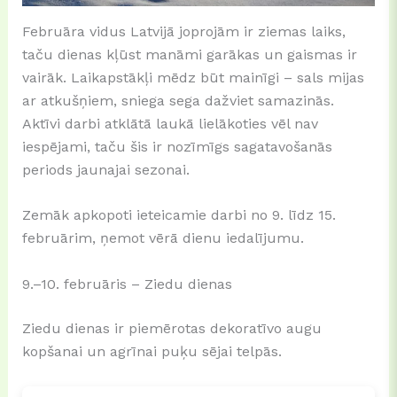
Februāra vidus Latvijā joprojām ir ziemas laiks,
taču dienas kļūst manāmi garākas un gaismas ir
vairāk. Laikapstākļi mēdz būt mainīgi – sals mijas
ar atkušņiem, sniega sega dažviet samazinās.
Aktīvi darbi atklātā laukā lielākoties vēl nav
iespējami, taču šis ir nozīmīgs sagatavošanās
periods jaunajai sezonai.
Zemāk apkopoti ieteicamie darbi no 9. līdz 15.
februārim, ņemot vērā dienu iedalījumu.
9.–10. februāris – Ziedu dienas
Ziedu dienas ir piemērotas dekoratīvo augu
kopšanai un agrīnai puķu sējai telpās.