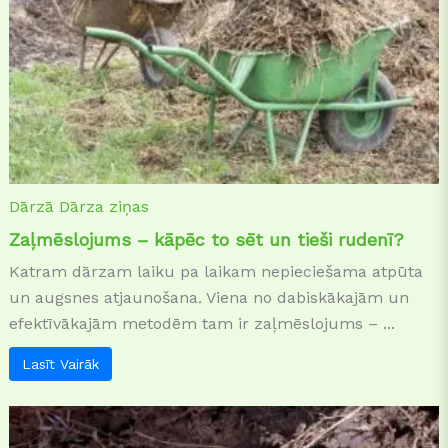
Dārzā
Dārza ziņas
Zaļmēslojums – kāpēc to sēt un tieši rudenī?
Katram dārzam laiku pa laikam nepieciešama atpūta
un augsnes atjaunošana. Viena no dabiskākajām un
efektīvākajām metodēm tam ir zaļmēslojums – ...
Lasīt Vairāk