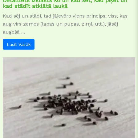
Detalizēts izklāsts ko un kad sēt, kad piķēt un
kad stādīt atklātā laukā
Kad sēj un stādi, tad jāievēro viens princips: viss, kas
aug virs zemes (lapas un pupas, zirņi, utt.), jāsēj
augošā ...
Lasīt Vairāk