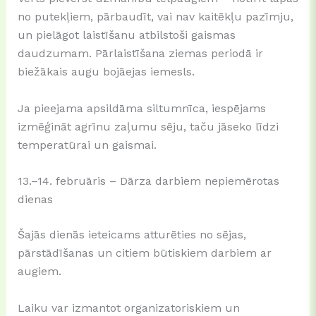
no putekļiem, pārbaudīt, vai nav kaitēkļu pazīmju,
un pielāgot laistīšanu atbilstoši gaismas
daudzumam. Pārlaistīšana ziemas periodā ir
biežākais augu bojāejas iemesls.
Ja pieejama apsildāma siltumnīca, iespējams
izmēģināt agrīnu zaļumu sēju, taču jāseko līdzi
temperatūrai un gaismai.
13.–14. februāris – Dārza darbiem nepiemērotas
dienas
Šajās dienās ieteicams atturēties no sējas,
pārstādīšanas un citiem būtiskiem darbiem ar
augiem.
Laiku var izmantot organizatoriskiem un