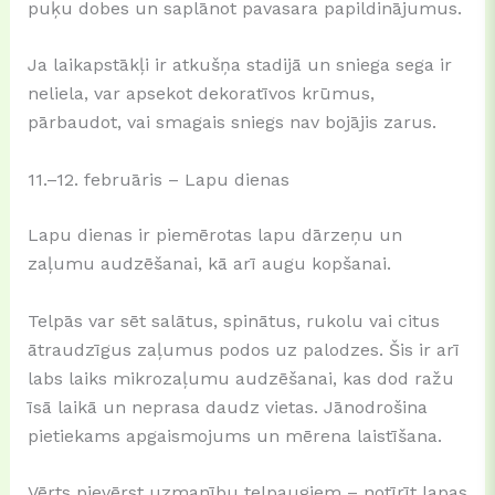
puķu dobes un saplānot pavasara papildinājumus.
Ja laikapstākļi ir atkušņa stadijā un sniega sega ir
neliela, var apsekot dekoratīvos krūmus,
pārbaudot, vai smagais sniegs nav bojājis zarus.
11.–12. februāris – Lapu dienas
Lapu dienas ir piemērotas lapu dārzeņu un
zaļumu audzēšanai, kā arī augu kopšanai.
Telpās var sēt salātus, spinātus, rukolu vai citus
ātraudzīgus zaļumus podos uz palodzes. Šis ir arī
labs laiks mikrozaļumu audzēšanai, kas dod ražu
īsā laikā un neprasa daudz vietas. Jānodrošina
pietiekams apgaismojums un mērena laistīšana.
Vērts pievērst uzmanību telpaugiem – notīrīt lapas