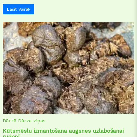
Lasīt Vairāk
Dārzā
Dārza ziņas
Kūtsmēslu izmantošana augsnes uzlabošanai
rudenī