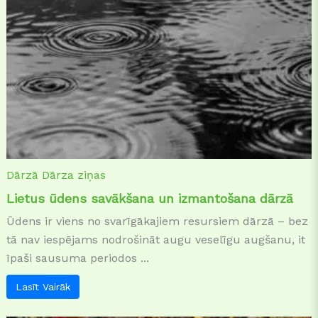
Dārzā
Dārza ziņas
Lietus ūdens savākšana un izmantošana dārzā
Ūdens ir viens no svarīgākajiem resursiem dārzā – bez
tā nav iespējams nodrošināt augu veselīgu augšanu, it
īpaši sausuma periodos ...
Lasīt Vairāk