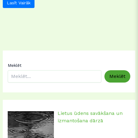
Lasīt Vairāk
Meklēt
Meklēt
Lietus ūdens savākšana un
izmantošana dārzā