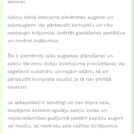
sezonai.
Sakņu dienā ieteicams pievērsties augsnei un
sakņaugiem. Var pārbaudīt kartupeļu un citu
sakņaugu krājumus, izvērtēt glabāšanas apstākļus
un novērst bojājumus.
Šis ir piemērots laiks augsekas plānošanai un
sakņu dārzeņu dobju izvietojuma precizēšanai. Var
sagatavot substrātu pirmajām sējām, kā arī
pārbaudīt komposta kaudzi, ja tā nav pilnībā
sasalusi.
Ja laikapstākļi ir labvēlīgi un nav stipra sala,
iespējams apsekot ogulāju sakņu zonas un
nepieciešamības gadījumā piebērt papildu augsni
vai mulču, lai novērstu sala radītos izcilājumus