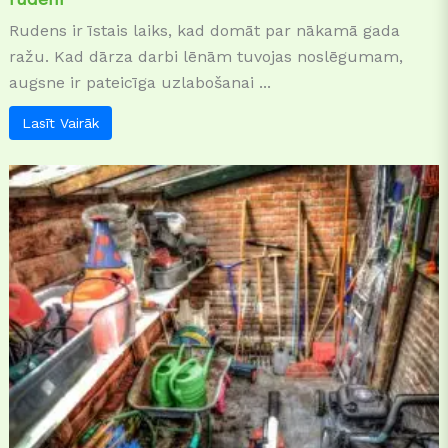
Rudens ir īstais laiks, kad domāt par nākamā gada
ražu. Kad dārza darbi lēnām tuvojas noslēgumam,
augsne ir pateicīga uzlabošanai ...
Lasīt Vairāk