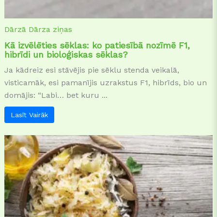
Dārzā
Dārza ziņas
Kā izvēlēties sēklas: ko patiesībā nozīmē F1,
hibrīdi un bioloģiskas sēklas?
Ja kādreiz esi stāvējis pie sēklu stenda veikalā,
visticamāk, esi pamanījis uzrakstus F1, hibrīds, bio un
domājis: “Labi… bet kuru ...
Lasīt Vairāk