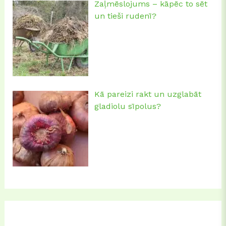
Zaļmēslojums – kāpēc to sēt
un tieši rudenī?
Kā pareizi rakt un uzglabāt
gladiolu sīpolus?