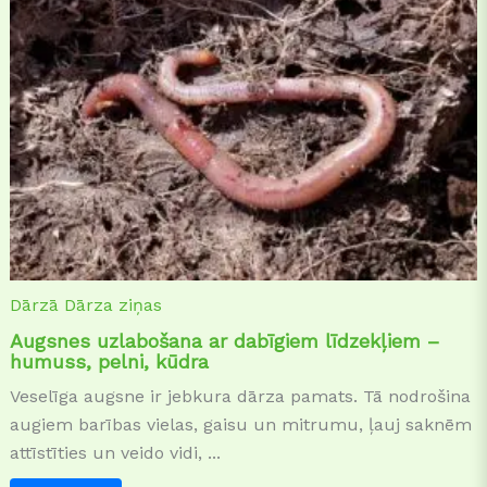
Dārzā
Dārza ziņas
Augsnes uzlabošana ar dabīgiem līdzekļiem –
humuss, pelni, kūdra
Veselīga augsne ir jebkura dārza pamats. Tā nodrošina
augiem barības vielas, gaisu un mitrumu, ļauj saknēm
attīstīties un veido vidi, ...