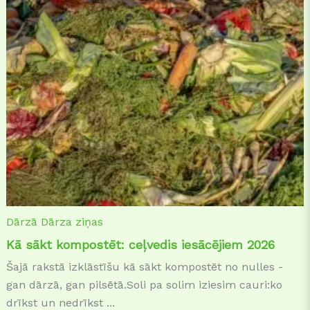
Dārzā
Dārza ziņas
Kā sākt kompostēt: ceļvedis iesācējiem 2026
Šajā rakstā izklāstīšu kā sākt kompostēt no nulles -
gan dārzā, gan pilsētā.Soli pa solim iziesim cauri:ko
drīkst un nedrīkst ...