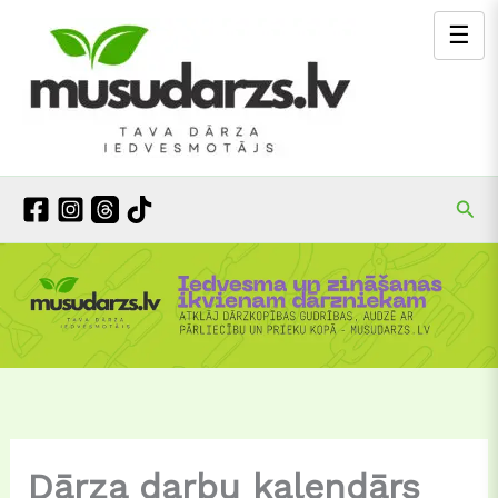
Skip
☰
to
content
Mek
Dārza darbu kalendārs