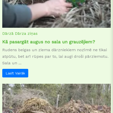
Dārzā
Dārza ziņas
Kā pasargāt augus no sala un grauzējiem?
Rudens beigas un ziema dārzniekiem nozīmē ne tikai
atpūtu, bet arī rūpes par to, lai augi droši pārziemotu.
Sala un ...
Lasīt Vairāk