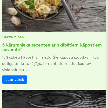
Dārza ziņas
5 kārumnieka receptes ar skābētiem kāpostiem
novembrī
1. Skābēti kāposti ar medu Šie kāposti izdodas ir ļoti
sulīgs un kraukšķīgs. Izmanto to medu, kas tev
vislabāk patīk ...
Lasīt Vairāk