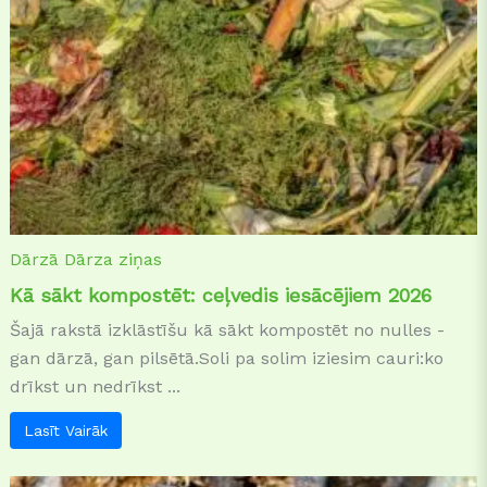
Dārzā
Dārza ziņas
Kā sākt kompostēt: ceļvedis iesācējiem 2026
Šajā rakstā izklāstīšu kā sākt kompostēt no nulles -
gan dārzā, gan pilsētā.Soli pa solim iziesim cauri:ko
drīkst un nedrīkst ...
Lasīt Vairāk