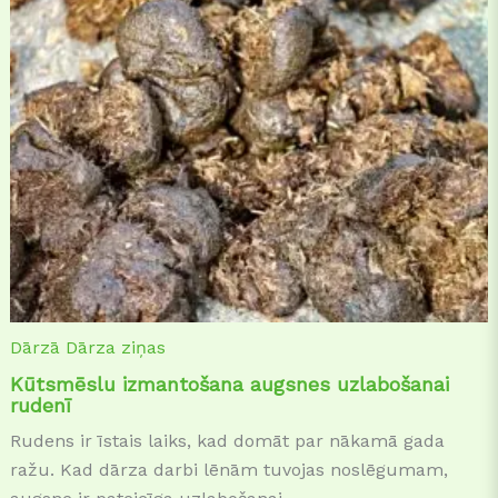
Dārzā
Dārza ziņas
Kūtsmēslu izmantošana augsnes uzlabošanai
rudenī
Rudens ir īstais laiks, kad domāt par nākamā gada
ražu. Kad dārza darbi lēnām tuvojas noslēgumam,