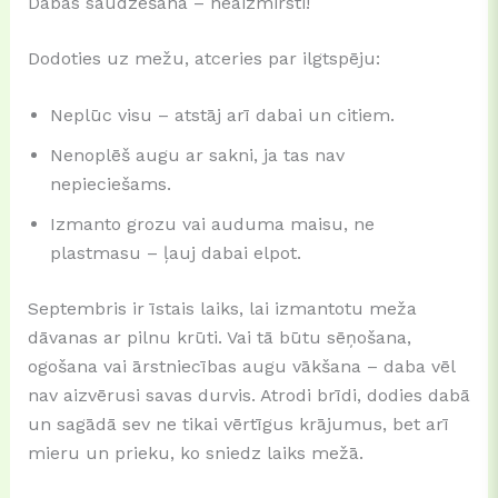
Dabas saudzēšana – neaizmirsti!
Dodoties uz mežu, atceries par ilgtspēju:
Neplūc visu – atstāj arī dabai un citiem.
Nenoplēš augu ar sakni, ja tas nav
nepieciešams.
Izmanto grozu vai auduma maisu, ne
plastmasu – ļauj dabai elpot.
Septembris ir īstais laiks, lai izmantotu meža
dāvanas ar pilnu krūti. Vai tā būtu sēņošana,
ogošana vai ārstniecības augu vākšana – daba vēl
nav aizvērusi savas durvis. Atrodi brīdi, dodies dabā
un sagādā sev ne tikai vērtīgus krājumus, bet arī
mieru un prieku, ko sniedz laiks mežā.