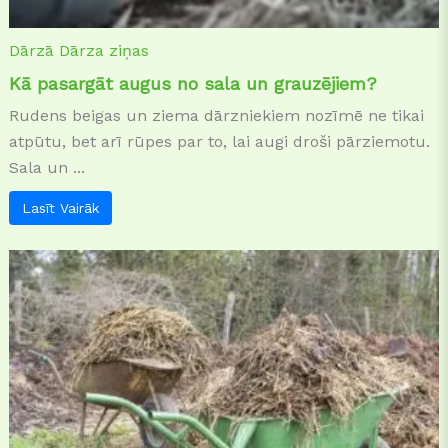
Dārzā
Dārza ziņas
Kā pasargāt augus no sala un grauzējiem?
Rudens beigas un ziema dārzniekiem nozīmē ne tikai
atpūtu, bet arī rūpes par to, lai augi droši pārziemotu.
Sala un ...
Lasīt Vairāk