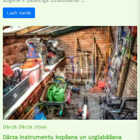
augsne ir pateicīga uzlabošanai ...
Lasīt Vairāk
Dārzā
Dārza ziņas
Dārza instrumentu kopšana un uzglabāšana