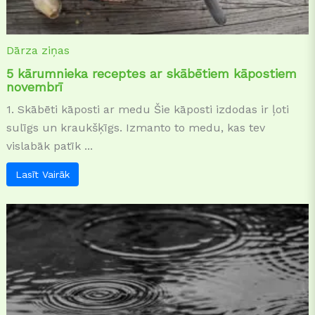
Dārza ziņas
5 kārumnieka receptes ar skābētiem kāpostiem
novembrī
1. Skābēti kāposti ar medu Šie kāposti izdodas ir ļoti
sulīgs un kraukšķīgs. Izmanto to medu, kas tev
vislabāk patīk ...
Lasīt Vairāk