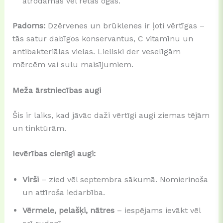
atrodamas vēl retas ogas.
Padoms:
Dzērvenes un brūklenes ir ļoti vērtīgas –
tās satur dabīgos konservantus, C vitamīnu un
antibakteriālas vielas. Lieliski der veselīgām
mērcēm vai sulu maisījumiem.
Meža ārstniecības augi
Šis ir laiks, kad jāvāc daži vērtīgi augi ziemas tējām
un tinktūrām.
Ievērības cienīgi augi:
Virši
– zied vēl septembra sākumā. Nomierinoša
un attīroša iedarbība.
Vērmele, pelašķi, nātres
– iespējams ievākt vēl