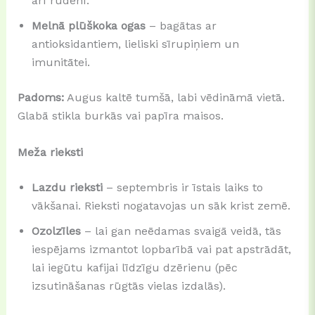
arī rudenī.
Melnā plūškoka ogas
– bagātas ar
antioksidantiem, lieliski sīrupiņiem un
imunitātei.
Padoms:
Augus kaltē tumšā, labi vēdināmā vietā.
Glabā stikla burkās vai papīra maisos.
Meža rieksti
Lazdu rieksti
– septembris ir īstais laiks to
vākšanai. Rieksti nogatavojas un sāk krist zemē.
Ozolzīles
– lai gan neēdamas svaigā veidā, tās
iespējams izmantot lopbarībā vai pat apstrādāt,
lai iegūtu kafijai līdzīgu dzērienu (pēc
izsutināšanas rūgtās vielas izdalās).