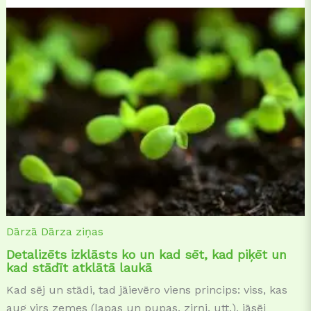
Dārzā
Dārza ziņas
Detalizēts izklāsts ko un kad sēt, kad piķēt un
kad stādīt atklātā laukā
Kad sēj un stādi, tad jāievēro viens princips: viss, kas
aug virs zemes (lapas un pupas, zirņi, utt.), jāsēj