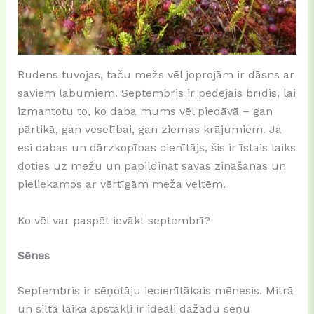
Rudens tuvojas, taču mežs vēl joprojām ir dāsns ar
saviem labumiem. Septembris ir pēdējais brīdis, lai
izmantotu to, ko daba mums vēl piedāvā – gan
pārtikā, gan veselībai, gan ziemas krājumiem. Ja
esi dabas un dārzkopības cienītājs, šis ir īstais laiks
doties uz mežu un papildināt savas zināšanas un
pieliekamos ar vērtīgām meža veltēm.
Ko vēl var paspēt ievākt septembrī?
Sēnes
Septembris ir sēņotāju iecienītākais mēnesis. Mitrā
un siltā laika apstākļi ir ideāli dažādu sēņu