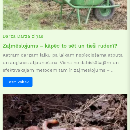
Dārzā
Dārza ziņas
Zaļmēslojums – kāpēc to sēt un tieši rudenī?
Katram dārzam laiku pa laikam nepieciešama atpūta
un augsnes atjaunošana. Viena no dabiskākajām un
efektīvākajām metodēm tam ir zaļmēslojums – ...
Lasīt Vairāk