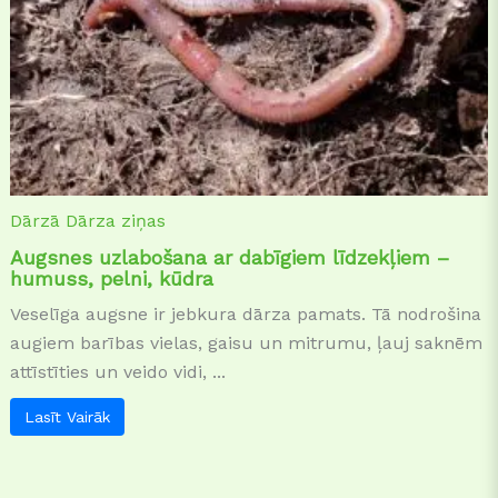
Dārzā
Dārza ziņas
Augsnes uzlabošana ar dabīgiem līdzekļiem –
humuss, pelni, kūdra
Veselīga augsne ir jebkura dārza pamats. Tā nodrošina
augiem barības vielas, gaisu un mitrumu, ļauj saknēm
attīstīties un veido vidi, ...
Lasīt Vairāk