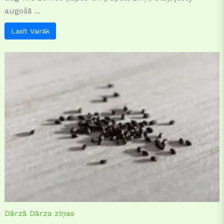
augošā ...
Lasīt Vairāk
Dārzā
Dārza ziņas