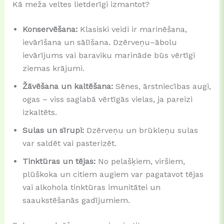
Kā meža veltes lietderīgi izmantot?
Konservēšana:
Klasiski veidi ir marinēšana,
ievārīšana un sālīšana. Dzērveņu–ābolu
ievārījums vai baraviku marināde būs vērtīgi
ziemas krājumi.
Žāvēšana un kaltēšana:
Sēnes, ārstniecības augi,
ogas – viss saglabā vērtīgās vielas, ja pareizi
izkaltēts.
Sulas un sīrupi:
Dzērveņu un brūkleņu sulas
var saldēt vai pasterizēt.
Tinktūras un tējas:
No pelašķiem, viršiem,
plūškoka un citiem augiem var pagatavot tējas
vai alkohola tinktūras imunitātei un
saaukstēšanās gadījumiem.