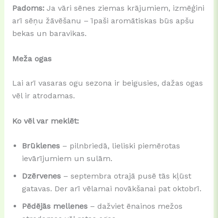
Padoms:
Ja vāri sēnes ziemas krājumiem, izmēģini
arī sēņu žāvēšanu – īpaši aromātiskas būs apšu
bekas un baravikas.
Meža ogas
Lai arī vasaras ogu sezona ir beigusies, dažas ogas
vēl ir atrodamas.
Ko vēl var meklēt:
Brūklenes
– pilnbriedā, lieliski piemērotas
ievārījumiem un sulām.
Dzērvenes
– septembra otrajā pusē tās kļūst
gatavas. Der arī vēlamai novākšanai pat oktobrī.
Pēdējās mellenes
– dažviet ēnainos mežos