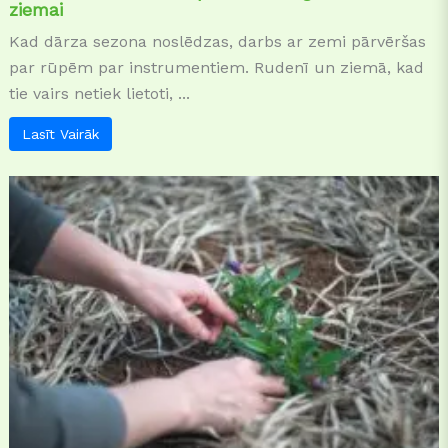
ziemai
Kad dārza sezona noslēdzas, darbs ar zemi pārvēršas
par rūpēm par instrumentiem. Rudenī un ziemā, kad
tie vairs netiek lietoti, ...
Lasīt Vairāk