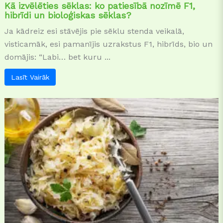
Kā izvēlēties sēklas: ko patiesībā nozīmē F1,
hibrīdi un bioloģiskas sēklas?
Ja kādreiz esi stāvējis pie sēklu stenda veikalā,
visticamāk, esi pamanījis uzrakstus F1, hibrīds, bio un
domājis: “Labi… bet kuru ...
Lasīt Vairāk