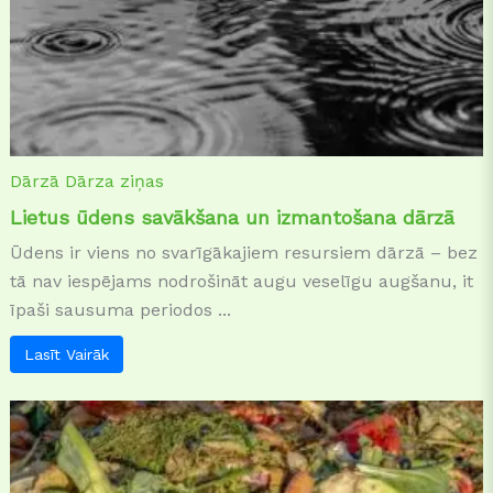
Dārzā
Dārza ziņas
Lietus ūdens savākšana un izmantošana dārzā
Ūdens ir viens no svarīgākajiem resursiem dārzā – bez
tā nav iespējams nodrošināt augu veselīgu augšanu, it
īpaši sausuma periodos ...
Lasīt Vairāk