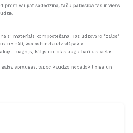
d prom vai pat sadedzina, taču patiesībā tās ir viens
audzē.
brūnais” materiāls kompostēšanā. Tās līdzsvaro “zaļos”
us un zāli, kas satur daudz slāpekļa.
lcijs, magnijs, kālijs un citas augu barības vielas.
 gaisa spraugas, tāpēc kaudze nepaliek lipīga un