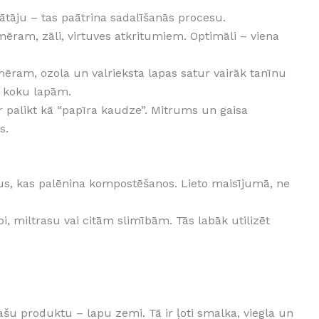
nātāju – tas paātrina sadalīšanās procesu.
mēram, zāli, virtuves atkritumiem. Optimāli – viena
ēram, ozola un valrieksta lapas satur vairāk tanīnu
u koku lapām.
r palikt kā “papīra kaudze”. Mitrums un gaisa
s.
nus, kas palēnina kompostēšanos. Lieto maisījumā, ne
, miltrasu vai citām slimībām. Tās labāk utilizēt
ašu produktu – lapu zemi. Tā ir ļoti smalka, viegla un