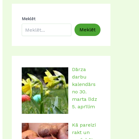
marta līdz
5. aprīlim
Kā pareizi
rakt un
uzglabāt
gladiolu
sīpolus?
Dārza
darbu
kalendārs
no 23.
februāra –
1. martam