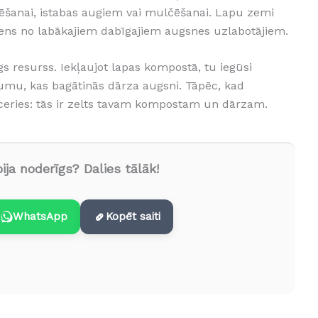
ēšanai, istabas augiem vai mulčēšanai. Lapu zemi
viens no labākajiem dabīgajiem augsnes uzlabotājiem.
gs resurss. Iekļaujot lapas kompostā, tu iegūsi
umu, kas bagātinās dārza augsni. Tāpēc, kad
eries: tās ir zelts tavam kompostam un dārzam.
ija noderīgs? Dalies tālāk!
WhatsApp
Kopēt saiti