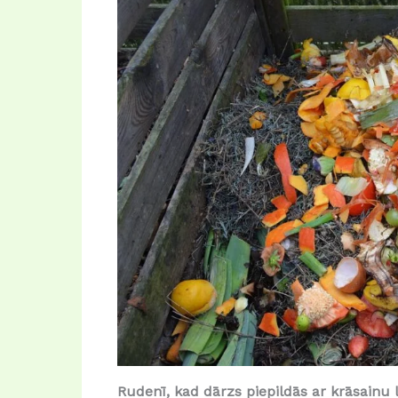
Rudenī, kad dārzs piepildās ar krāsainu 