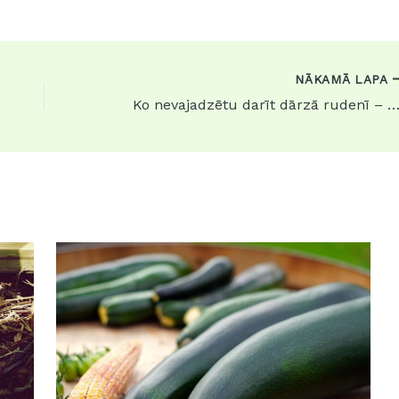
NĀKAMĀ LAPA
Ko nevajadzētu darīt dārzā rudenī – biežākās k