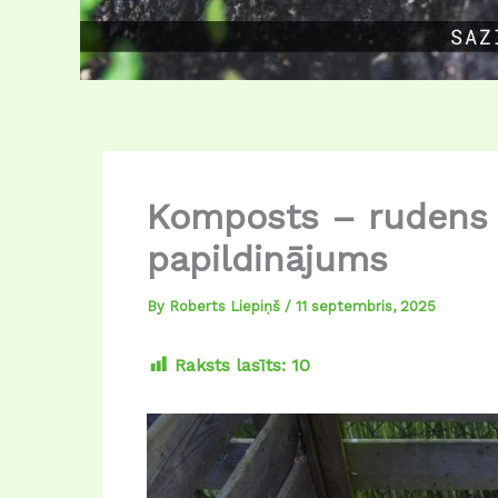
Komposts – rudens l
papildinājums
By
Roberts Liepiņš
/
11 septembris, 2025
Raksts lasīts:
10