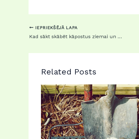
IEPRIEKŠĒJĀ LAPA
Kad sākt skābēt kāpostus ziemai un kā tos saglabāt līdz pavasarim
Related Posts