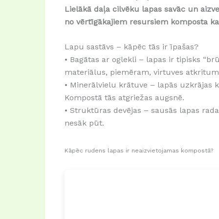
Lielākā daļa cilvēku lapas savāc un aizve
no vērtīgākajiem resursiem komposta k
Lapu sastāvs – kāpēc tās ir īpašas?
• Bagātas ar oglekli – lapas ir tipisks “
materiālus, piemēram, virtuves atkritum
• Minerālvielu krātuve – lapās uzkrājas ka
Kompostā tās atgriežas augsnē.
• Struktūras devējas – sausās lapas rada
nesāk pūt.
Kāpēc rudens lapas ir neaizvietojamas kompostā?