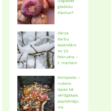
Komposts –
rudens
lapas kā
vērtīgākais
papildināju
ms
Ķiploku
stādīšana
rudenī –
kāpēc un
kā to darīt
pareizi?