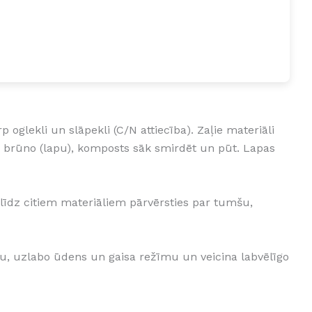
 oglekli un slāpekli (C/N attiecība). Zaļie materiāli
dz brūno (lapu), komposts sāk smirdēt un pūt. Lapas
līdz citiem materiāliem pārvērsties par tumšu,
u, uzlabo ūdens un gaisa režīmu un veicina labvēlīgo