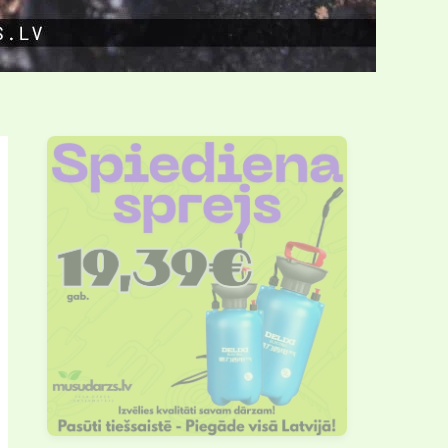
Meklēt
Meklēt
Dārza
darbu
kalendārs
no 30.