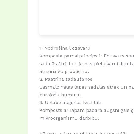
1. Nodrošina līdzsvaru
Komposta pamatprincips ir līdzsvars starp
sadalās ātri, bet, ja nav pietiekami dau
atrisina šo problēmu.
2. Paātrina sadalīšanos
Sasmalcinātas lapas sadalās ātrāk un pa
barojošu humusu.
3. Uzlabo augsnes kvalitāti
Komposts ar lapām padara augsni gaisīg
mikroorganismu darbību.
Kā pareizi izmantot lapas kompostā?