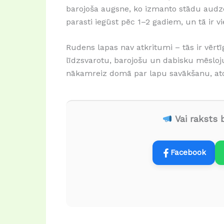
barojoša augsne, ko izmanto stādu audz
parasti iegūst pēc 1–2 gadiem, un tā ir 
Rudens lapas nav atkritumi – tās ir vērtī
līdzsvarotu, barojošu un dabisku mēsloj
nākamreiz domā par lapu savākšanu, atc
Vai raksts b
Facebook