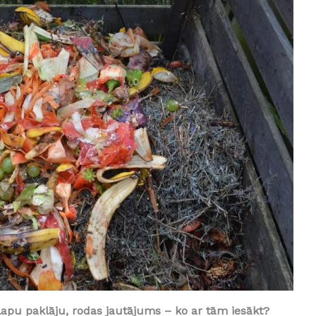
lapu paklāju, rodas jautājums – ko ar tām iesākt?