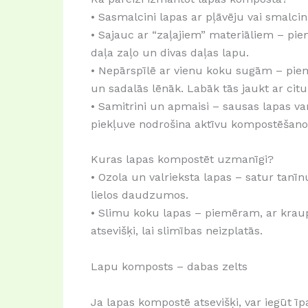
• Sasmalcini lapas ar pļāvēju vai smalci
• Sajauc ar “zaļajiem” materiāliem – pie
daļa zaļo un divas daļas lapu.
• Nepārspīlē ar vienu koku sugām – piem
un sadalās lēnāk. Labāk tās jaukt ar cit
• Samitrini un apmaisi – sausas lapas va
piekļuve nodrošina aktīvu kompostēšano
Kuras lapas kompostēt uzmanīgi?
• Ozola un valrieksta lapas – satur tanī
lielos daudzumos.
• Slimu koku lapas – piemēram, ar kraupi
atsevišķi, lai slimības neizplatās.
Lapu komposts – dabas zelts
Ja lapas kompostē atsevišķi, var iegūt īp