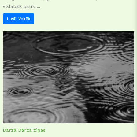
vislabāk patīk ...
Lasīt Vairāk
Dārzā
Dārza ziņas