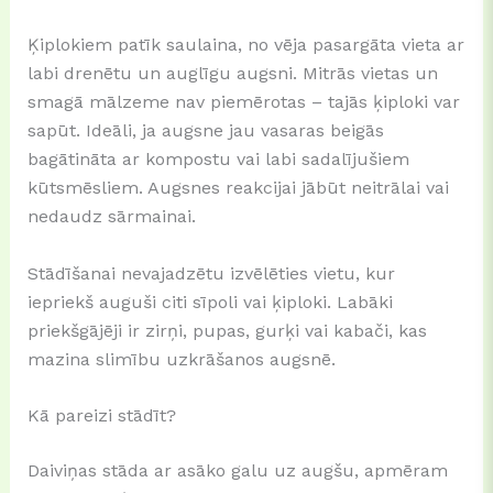
Ķiplokiem patīk saulaina, no vēja pasargāta vieta ar
labi drenētu un auglīgu augsni. Mitrās vietas un
smagā mālzeme nav piemērotas – tajās ķiploki var
sapūt. Ideāli, ja augsne jau vasaras beigās
bagātināta ar kompostu vai labi sadalījušiem
kūtsmēsliem. Augsnes reakcijai jābūt neitrālai vai
nedaudz sārmainai.
Stādīšanai nevajadzētu izvēlēties vietu, kur
iepriekš auguši citi sīpoli vai ķiploki. Labāki
priekšgājēji ir zirņi, pupas, gurķi vai kabači, kas
mazina slimību uzkrāšanos augsnē.
Kā pareizi stādīt?
Daiviņas stāda ar asāko galu uz augšu, apmēram