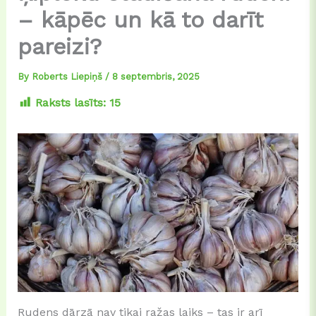
– kāpēc un kā to darīt
pareizi?
By
Roberts Liepiņš
/
8 septembris, 2025
Raksts lasīts:
15
Rudens dārzā nav tikai ražas laiks – tas ir arī