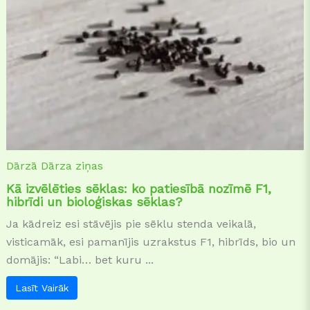
Dārzā
Dārza ziņas
Kā izvēlēties sēklas: ko patiesībā nozīmē F1,
hibrīdi un bioloģiskas sēklas?
Ja kādreiz esi stāvējis pie sēklu stenda veikalā,
visticamāk, esi pamanījis uzrakstus F1, hibrīds, bio un
domājis: “Labi… bet kuru ...
Lasīt Vairāk