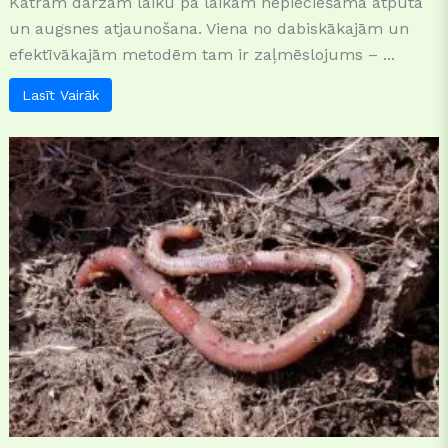
Katram dārzam laiku pa laikam nepieciešama atpūta
un augsnes atjaunošana. Viena no dabiskākajām un
efektīvākajām metodēm tam ir zaļmēslojums – ...
Lasīt Vairāk