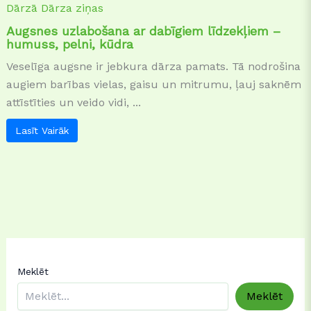
Dārzā
Dārza ziņas
Augsnes uzlabošana ar dabīgiem līdzekļiem –
humuss, pelni, kūdra
Veselīga augsne ir jebkura dārza pamats. Tā nodrošina
augiem barības vielas, gaisu un mitrumu, ļauj saknēm
attīstīties un veido vidi, ...
Lasīt Vairāk
Meklēt
Meklēt