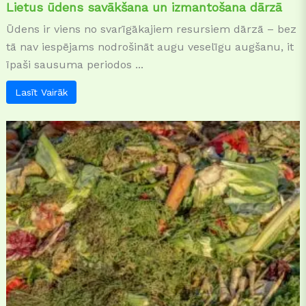
Lietus ūdens savākšana un izmantošana dārzā
Ūdens ir viens no svarīgākajiem resursiem dārzā – bez
tā nav iespējams nodrošināt augu veselīgu augšanu, it
īpaši sausuma periodos ...
Lasīt Vairāk