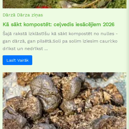
Dārzā
Dārza ziņas
Kā sākt kompostēt: ceļvedis iesācējiem 2026
Šajā rakstā izklāstīšu kā sākt kompostēt no nulles -
gan dārzā, gan pilsētā.Soli pa solim iziesim cauri:ko
drīkst un nedrīkst ...
Lasīt Vairāk