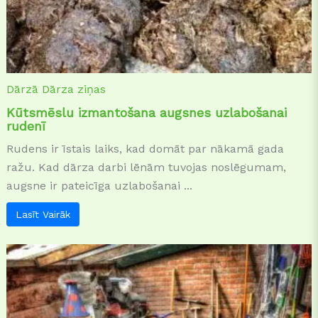
Dārzā
Dārza ziņas
Kūtsmēslu izmantošana augsnes uzlabošanai
rudenī
Rudens ir īstais laiks, kad domāt par nākamā gada
ražu. Kad dārza darbi lēnām tuvojas noslēgumam,
augsne ir pateicīga uzlabošanai ...
Lasīt Vairāk