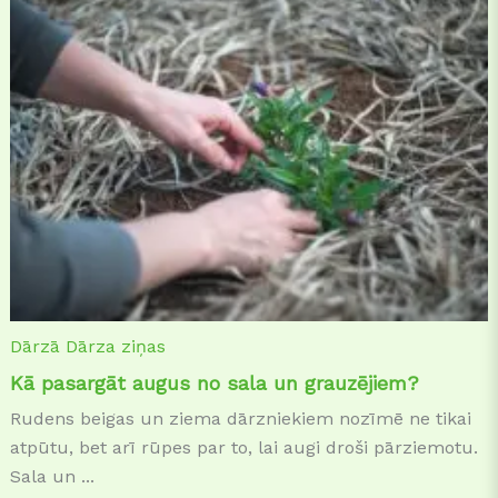
Dārzā
Dārza ziņas
Kā pasargāt augus no sala un grauzējiem?
Rudens beigas un ziema dārzniekiem nozīmē ne tikai
atpūtu, bet arī rūpes par to, lai augi droši pārziemotu.
Sala un ...