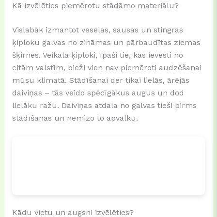
Kā izvēlēties piemērotu stādāmo materiālu?
Vislabāk izmantot veselas, sausas un stingras
ķiploku galvas no zināmas un pārbaudītas ziemas
šķirnes. Veikala ķiploki, īpaši tie, kas ievesti no
citām valstīm, bieži vien nav piemēroti audzēšanai
mūsu klimatā. Stādīšanai der tikai lielās, ārējās
daiviņas – tās veido spēcīgākus augus un dod
lielāku ražu. Daiviņas atdala no galvas tieši pirms
stādīšanas un nemizo to apvalku.
Kādu vietu un augsni izvēlēties?