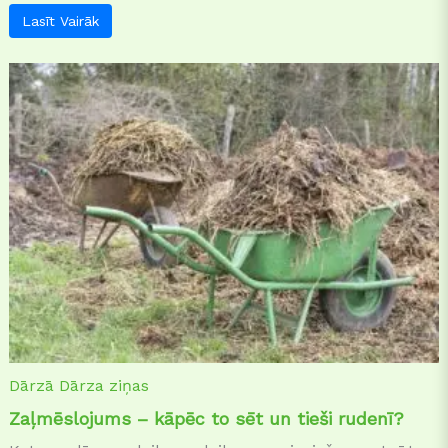
Lasīt Vairāk
Dārzā
Dārza ziņas
Zaļmēslojums – kāpēc to sēt un tieši rudenī?