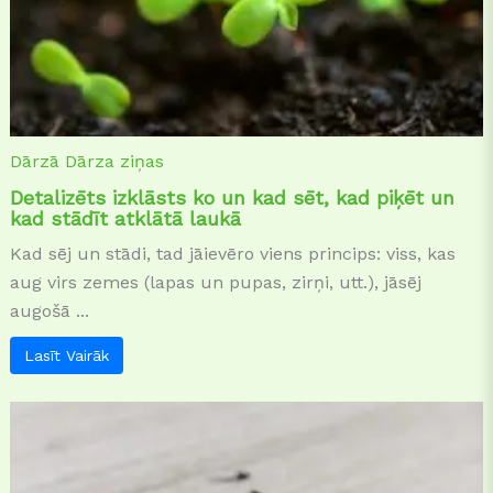
Dārzā
Dārza ziņas
Detalizēts izklāsts ko un kad sēt, kad piķēt un
kad stādīt atklātā laukā
Kad sēj un stādi, tad jāievēro viens princips: viss, kas
aug virs zemes (lapas un pupas, zirņi, utt.), jāsēj
augošā ...
Lasīt Vairāk