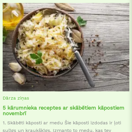
Dārza ziņas
5 kārumnieka receptes ar skābētiem kāpostiem
novembrī
1. Skābēti kāposti ar medu Šie kāposti izdodas ir ļoti
sulīgs un kraukšķīgs. Izmanto to medu, kas tev