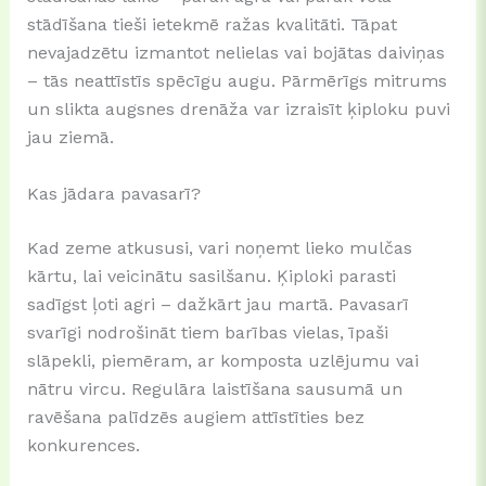
stādīšana tieši ietekmē ražas kvalitāti. Tāpat
nevajadzētu izmantot nelielas vai bojātas daiviņas
– tās neattīstīs spēcīgu augu. Pārmērīgs mitrums
un slikta augsnes drenāža var izraisīt ķiploku puvi
jau ziemā.
Kas jādara pavasarī?
Kad zeme atkususi, vari noņemt lieko mulčas
kārtu, lai veicinātu sasilšanu. Ķiploki parasti
sadīgst ļoti agri – dažkārt jau martā. Pavasarī
svarīgi nodrošināt tiem barības vielas, īpaši
slāpekli, piemēram, ar komposta uzlējumu vai
nātru vircu. Regulāra laistīšana sausumā un
ravēšana palīdzēs augiem attīstīties bez
konkurences.