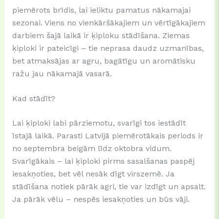
piemērots brīdis, lai ieliktu pamatus nākamajai
sezonai. Viens no vienkāršākajiem un vērtīgākajiem
darbiem šajā laikā ir ķiploku stādīšana. Ziemas
ķiploki ir pateicīgi – tie neprasa daudz uzmanības,
bet atmaksājas ar agru, bagātīgu un aromātisku
ražu jau nākamajā vasarā.
Kad stādīt?
Lai ķiploki labi pārziemotu, svarīgi tos iestādīt
īstajā laikā. Parasti Latvijā piemērotākais periods ir
no septembra beigām līdz oktobra vidum.
Svarīgākais – lai ķiploki pirms sasalšanas paspēj
iesakņoties, bet vēl nesāk dīgt virszemē. Ja
stādīšana notiek pārāk agri, tie var izdīgt un apsalt.
Ja pārāk vēlu – nespēs iesakņoties un būs vāji.