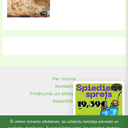
Par mums
Kontakti
×
Privātuma un sīkdatņu politika
Sadarbība
Šī vietne izmanto sīkdatnes, lai uzlabotu lietotāja pieredzi un
© 2025
musudarzs.lv
| Visas tiesības aizsargātas